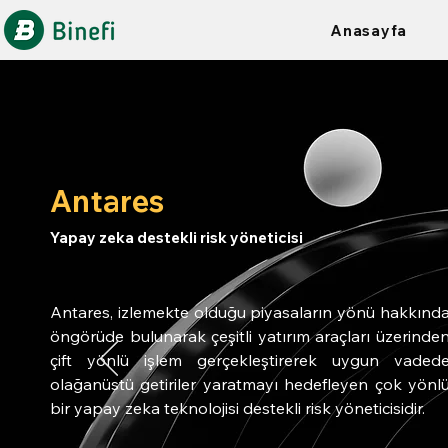
Anasayfa
Antares
Yapay zeka destekli risk yöneticisi
Antares, izlemekte olduğu piyasaların yönü hakkınd
öngörüde bulunarak çeşitli yatırım araçları üzerinde
çift yönlü işlem gerçekleştirerek uygun vaded
olağanüstü getiriler yaratmayı hedefleyen çok yönl
bir yapay zeka teknolojisi destekli risk yöneticisidir.